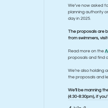
We’ve now asked for
planning authority o
day in 2025.
The proposals are 
from swimmers, visit
Read more on the 
A
proposals and find 
We’re also holding a
the proposals and 
We’ll be manning the
(4:30-8:30pm), if you