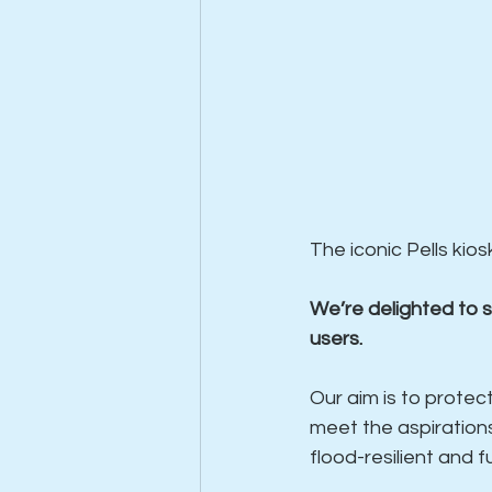
The iconic Pells ki
We’re delighted to s
users.
Our aim is to protect
meet the aspirations 
flood-resilient and 