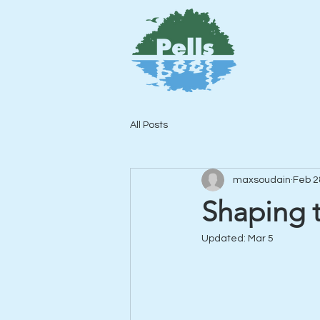
All Posts
maxsoudain
Feb 2
Shaping t
Updated:
Mar 5