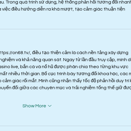
. Trong quá trình sử dụng, hệ thống phản hồi tương đối nhanh
và việc điều hướng diễn ra khá mượt, tạo cảm giác thuận tiện
ttps://on68.tv/
, điều tạo thiện cảm là cách nền tảng xây dựng 
 nghiệm và khả năng quan sát. Ngay từ lần đầu truy cập, mình d
sino live, bắn cá và nổ hũ được phân chia theo từng khu vực 
mất nhiều thời gian. Bố cục trình bày tương đối khoa học, các 
 cảm giác rối mắt. Mình cũng nhận thấy tốc độ phản hồi duy trì 
chuyển đổi giữa các chuyên mục và trải nghiệm tổng thể giữ đư
Show More