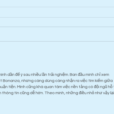
Summer season is here!
The 
mình dần để ý sau nhiều lần trải nghiệm. Ban đầu mình chỉ xem 
t Bonanza, nhưng càng dùng càng nhận ra việc tìm kiếm giữa 
uận tiện. Mình cũng khá quan tâm việc nền tảng có đội ngũ hỗ 
m thông tin cũng dễ hơn. Theo mình, những điều nhỏ như vậy lại