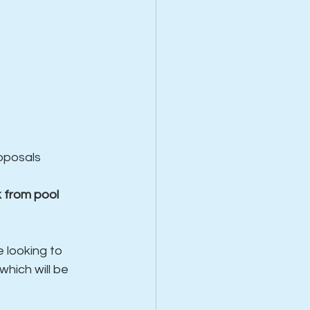
roposals
k from pool 
e looking to 
which will be 