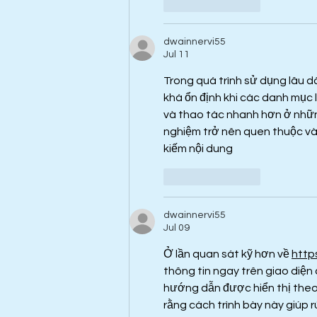
Like
Reply
dwainnervi55
Jul 11
Trong quá trình sử dụng lâu dà
khá ổn định khi các danh mục l
và thao tác nhanh hơn ở những
nghiệm trở nên quen thuộc và 
kiếm nội dung
Like
Reply
dwainnervi55
Jul 09
Ở lần quan sát kỹ hơn về 
http
thông tin ngay trên giao diện
hướng dẫn được hiển thị theo
rằng cách trình bày này giúp r