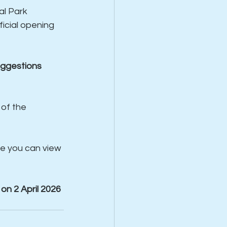
l Park 
icial opening 
ggestions 
of the 
re you can view 
on 2 April 2026 