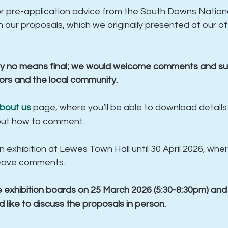
 pre-application advice from the South Downs Nationa
n our proposals, which we originally presented at our off
by no means final; we would welcome comments and su
ors and the local community.
bout us
 page, where you’ll be able to download details 
out how to comment.
n exhibition at Lewes Town Hall until 30 April 2026, whe
leave comments.
 exhibition boards on 25 March 2026 (5:30-8:30pm) and 
’d like to discuss the proposals in person.