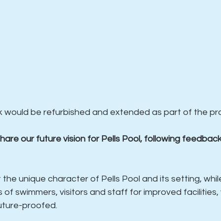
osk would be refurbished and extended as part of the p
hare our future vision for Pells Pool, following feedbac
 the unique character of Pells Pool and its setting, whil
of swimmers, visitors and staff for improved facilities, 
future-proofed.