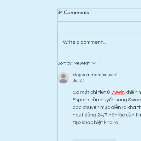
34 Comments
Write a comment...
Pells closed for planned
Sort by:
Newest
maintenance Monday 10
August 2026
blogcommentsieuviet
Jul 21
Có một chi tiết ở 
78win
 khiến 
Esports rồi chuyển sang Swee
các chuyên mục diễn ra khá th
hoạt động 24/7 nên lúc cần tì
tạo khác biệt khá rõ.