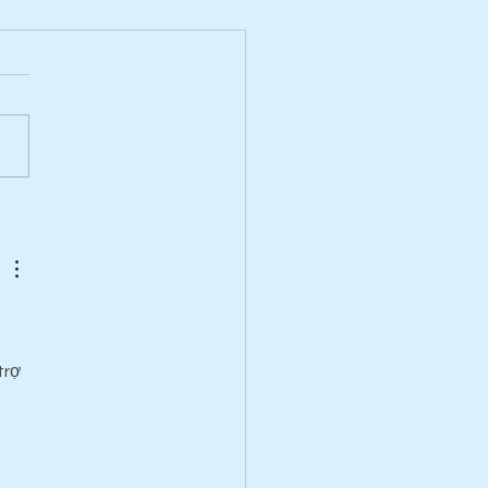
Pells opens 18 April 2026
trợ 
 