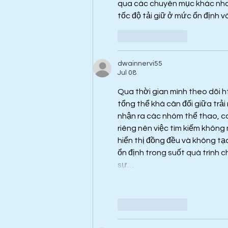
qua các chuyên mục khác nhau
tốc độ tải giữ ở mức ổn định 
Like
Reply
dwainnervi55
Jul 08
Qua thời gian mình theo dõi 
h
tổng thể khá cân đối giữa trải
nhận ra các nhóm thể thao, ca
riêng nên việc tìm kiếm không 
hiển thị đồng đều và không tạo
ổn định trong suốt quá trình 
sự…
Like
Reply