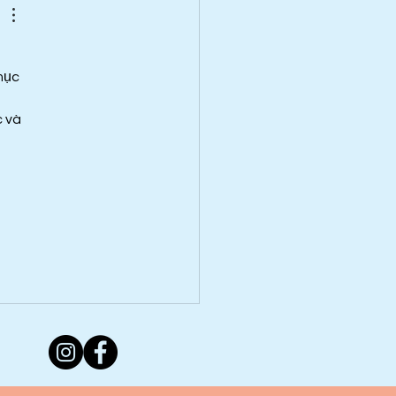
mục 
 
 và 