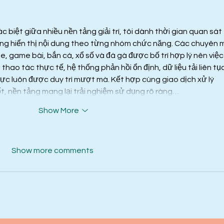
c biệt giữa nhiều nền tảng giải trí, tôi dành thời gian quan sát 
ống hiển thị nội dung theo từng nhóm chức năng. Các chuyên 
me, game bài, bắn cá, xổ số và đá gà được bố trí hợp lý nên việc
 thao tác thực tế, hệ thống phản hồi ổn định, dữ liệu tải liên tục
vực luôn được duy trì mượt mà. Kết hợp cùng giao dịch xử lý 
, nền tảng mang lại trải nghiệm sử dụng rõ ràng…
Show More
Show more comments