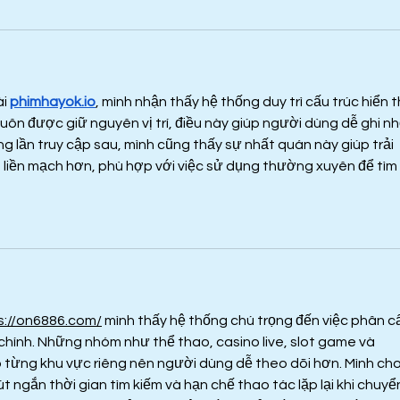
i 
phimhayok.io
, mình nhận thấy hệ thống duy trì cấu trúc hiển th
uôn được giữ nguyên vị trí, điều này giúp người dùng dễ ghi nh
 lần truy cập sau, mình cũng thấy sự nhất quán này giúp trải 
liền mạch hơn, phù hợp với việc sử dụng thường xuyên để tìm 
s://on6886.com/
 mình thấy hệ thống chú trọng đến việc phân c
 chính. Những nhóm như thể thao, casino live, slot game và 
 từng khu vực riêng nên người dùng dễ theo dõi hơn. Mình cho
út ngắn thời gian tìm kiếm và hạn chế thao tác lặp lại khi chuyể