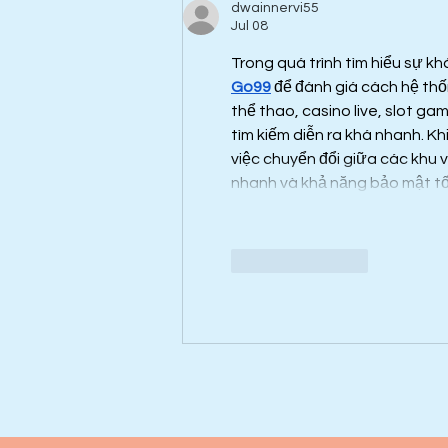
dwainnervi55
Jul 08
Trong quá trình tìm hiểu sự khá
Go99
 để đánh giá cách hệ th
thể thao, casino live, slot ga
tìm kiếm diễn ra khá nhanh. Khi
việc chuyển đổi giữa các khu 
nhanh và khả năng bảo mật tốt
Like
Reply